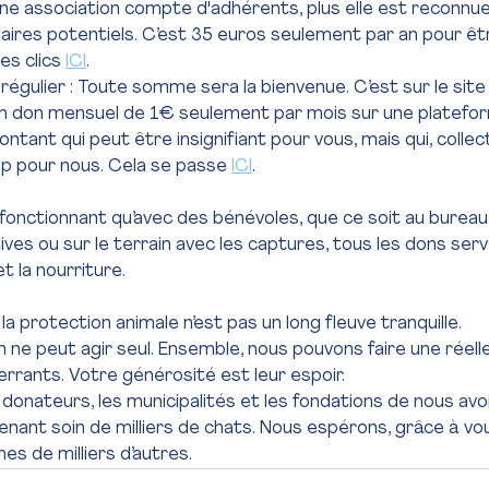
us une association compte d'adhérents, plus elle est reconnu
naires potentiels. C’est 35 euros seulement par an pour ê
es clics 
ICI
.
on régulier : Toute somme sera la bienvenue. C’est sur le site
est un don mensuel de 1€ seulement par mois sur une platefo
ntant qui peut être insignifiant pour vous, mais qui, colle
 pour nous. Cela se passe 
ICI
.
fonctionnant qu’avec des bénévoles, que ce soit au bureau 
ives ou sur le terrain avec les captures, tous les dons serv
et la nourriture.
 la protection animale n’est pas un long fleuve tranquille.
 ne peut agir seul. Ensemble, nous pouvons faire une réelle
errants. Votre générosité est leur espoir.
onateurs, les municipalités et les fondations de nous avo
enant soin de milliers de chats. Nous espérons, grâce à vou
nes de milliers d’autres.