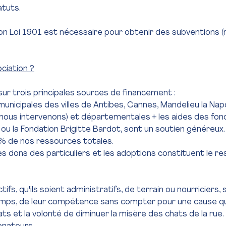
atuts.
on Loi 1901 est nécessaire pour obtenir des subventions 
ociation ?
ur trois principales sources de financement :
unicipales des villes de Antibes, Cannes, Mandelieu la Nap
ù nous intervenons) et départementales + les aides des fo
s ou la Fondation Brigitte Bardot, sont un soutien généreux.
 de nos ressources totales.
les dons des particuliers et les adoptions constituent le re
s, qu'ils soient administratifs, de terrain ou nourriciers, 
emps, de leur compétence sans compter pour une cause qui 
ts et la volonté de diminuer la misère des chats de la rue.