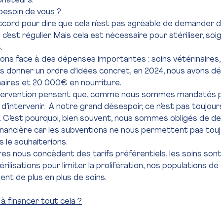
onateurs.
besoin de vous ?
cord pour dire que cela n’est pas agréable de demander de
’est régulier. Mais cela est nécessaire pour stériliser, soig
.
ons face à des dépenses importantes : soins vétérinaires, s
us donner un ordre d’idées concret, en 2024, nous avons d
naires et 20 000€ en nourriture.
tervention pensent que, comme nous sommes mandatés par
d’intervenir.  À notre grand désespoir, ce n’est pas toujour
. C’est pourquoi, bien souvent, nous sommes obligés de d
financière car les subventions ne nous permettent pas touj
 le souhaiterions.
res nous concèdent des tarifs préférentiels, les soins son
ilisations pour limiter la prolifération, nos populations de
ent de plus en plus de soins.
 financer tout cela ?