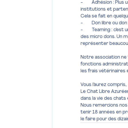
-        Adhésion : Pl
institutions et parte
Cela se fait en quelqu
-        Don libre ou d
-        Teaming : c’
des micro dons. Un mo
représenter beaucoup
Notre association ne 
fonctions administrat
les frais vétérinaires 
Vous l’aurez compris, 
Le Chat Libre Azuréen
dans la vie des chats 
Nous remercions nos d
tenir 18 années en pr
le faire pour des dizai