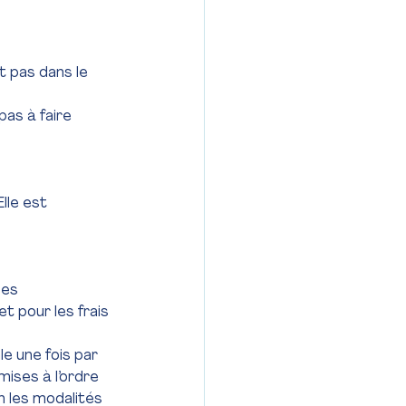
t pas dans le 
as à faire 
lle est 
ses
t pour les frais 
e une fois par 
mises à l’ordre 
 les modalités 