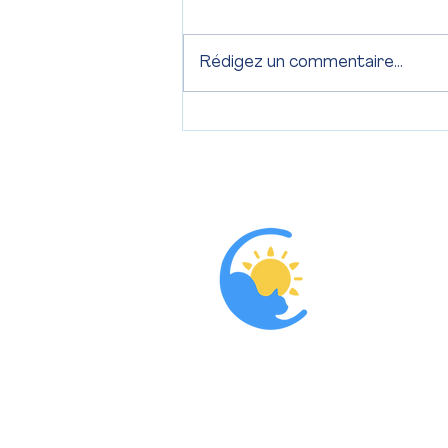
ULYSSE-2025
Rédigez un commentaire...
Accueil
L'associatio
Nous aider
Parrainer
Adopter
Contact
Que dit la lo
Blog