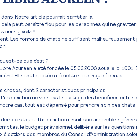
ons. Notre article pourrait s’arrêter là.
cela peut paraître flou pour les personnes qui ne graviten
 nous y voilà !!
gent. Les ronrons de chats ne suffisent malheureusement p
on.
 qu’est-ce que c’est ?
Libre Azuréen a été fondée le 05.09.2006 sous la loi 1901. E
néral. Elle est habilitée à émettre des reçus fiscaux.
s choses, dont 2 caractéristiques principales :
if : L'association ne vise pas le partage des bénéfices entre 
s notre cas, tout est dépensé pour prendre soin des chats e
nt démocratique : L’association réunit une assemblée général
omptes, le budget prévisionnel, délibère sur les questions 
x élections des membres du Conseil d’Administration selon