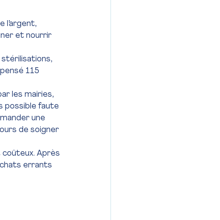
 l’argent, 
ner et nourrir 
térilisations, 
épensé 115 
 les mairies, 
s possible faute 
emander une 
ours de soigner 
t coûteux. Après 
 chats errants 