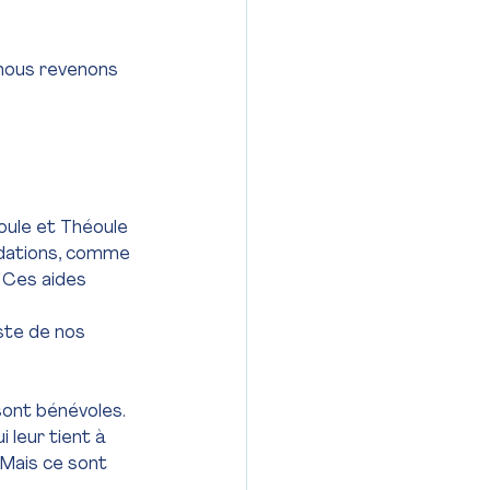
(nous revenons 
oule et Théoule 
ndations, comme 
 Ces aides 
ste de nos 
sont bénévoles. 
leur tient à 
 Mais ce sont 