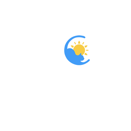
Accueil
L'associatio
Nous aider
Parrainer
Adopter
Contact
Que dit la lo
Blog