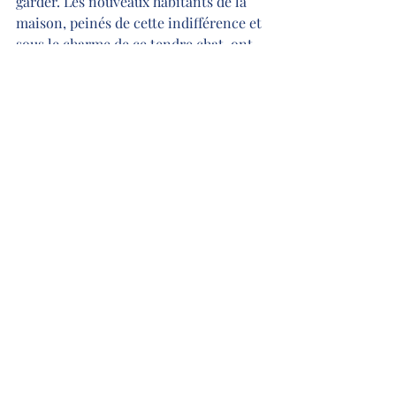
garder. Les nouveaux habitants de la 
maison, peinés de cette indifférence et 
sous le charme de ce tendre chat, ont 
alors décidé de l’adopter, le faire 
identifier et le faire soigner. Nounous 
a retrouvé une vie paisible et 
heureuse, en pleine santé et n’a plus 
jamais essayé de s’enfuir malgré 
plusieurs déménagements.
Moralité
: si votre chat disparaît ou s’il 
se perd pendant vos vacances, il y a 
toujours un espoir qu’il vous retrouve, 
même si cela reste des cas 
extrêmement rares voire du domaine 
de l’exceptionnel. D’ailleurs, seule 
l’identification est fiable dans ces cas-
là.