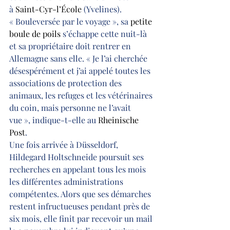
à 
Saint-Cyr-l’École 
(Yvelines).
« Bouleversée par le voyage », sa
 petite 
boule de poils
 s’échappe cette nuit-là 
et sa propriétaire doit rentrer en 
Allemagne sans elle. « Je l’ai cherchée 
désespérément et j’ai appelé toutes les 
associations de protection des 
animaux, les refuges et les vétérinaires 
du coin, mais personne ne l’avait 
vue », indique-t-elle au 
Rheinische 
Post
.
Une fois arrivée à Düsseldorf, 
Hildegard Holtschneide poursuit ses 
recherches en appelant tous les mois 
les différentes administrations 
compétentes. Alors que ses démarches 
restent infructueuses pendant près de 
six mois, elle finit par recevoir un mail 