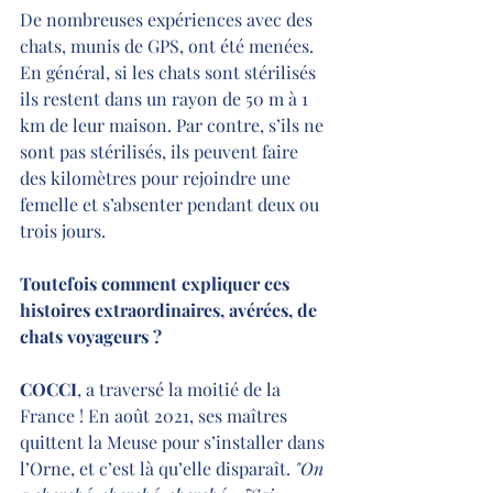
De nombreuses expériences avec des 
chats, munis de GPS, ont été menées. 
En général, si les chats sont stérilisés 
ils restent dans un rayon de 50 m à 1 
km de leur maison. Par contre, s’ils ne 
sont pas stérilisés, ils peuvent faire 
des kilomètres pour rejoindre une 
femelle et s’absenter pendant deux ou 
trois jours.
Toutefois comment expliquer ces 
histoires extraordinaires, avérées, de 
chats voyageurs ?
COCCI
, a traversé la moitié de la 
France ! En août 2021, ses maîtres 
quittent la Meuse pour s’installer dans 
l’Orne, et c’est là qu’elle disparaît. 
"On 