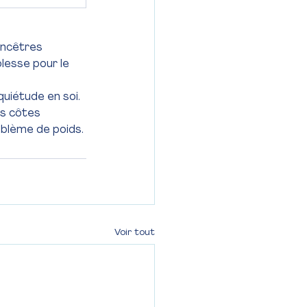
ancêtres 
lesse pour le 
quiétude en soi. 
es côtes 
roblème de poids.
Voir tout