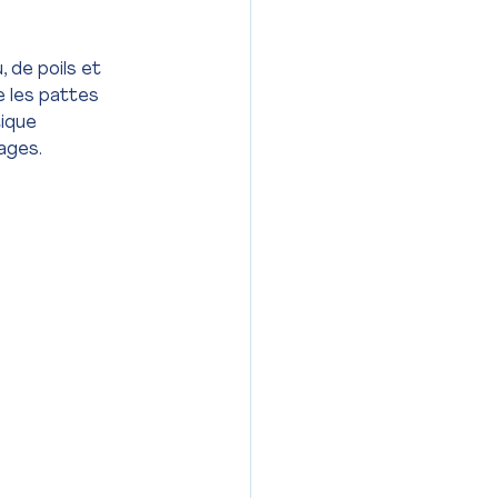
, de poils et 
e les pattes 
tique 
ages. 