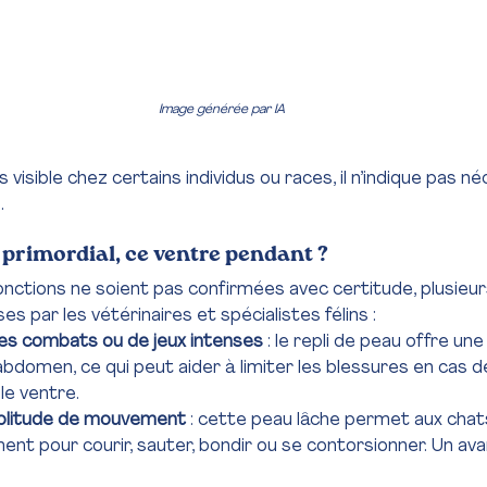
Image générée par IA
s visible chez certains individus ou races, il n’indique pas 
. 
c primordial, ce ventre pendant ?
onctions ne soient pas confirmées avec certitude, plusieu
 par les vétérinaires et spécialistes félins :
des combats ou de jeux intenses
 : le repli de peau offre un
’abdomen, ce qui peut aider à limiter les blessures en cas d
le ventre.
plitude de mouvement
 : cette peau lâche permet aux chats 
ment pour courir, sauter, bondir ou se contorsionner. Un av