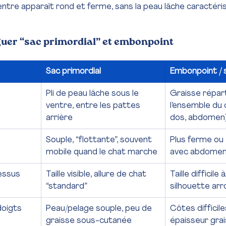
entre apparaît rond et ferme, sans la peau lâche caractéri
uer “sac primordial” et embonpoint
Sac primordial
Embonpoint / 
Pli de peau lâche sous le 
Graisse répart
ventre, entre les pattes 
l’ensemble du c
arrière
dos, abdomen
Souple, “flottante”, souvent 
Plus ferme ou 
mobile quand le chat marche
avec abdomen
essus
Taille visible, allure de chat 
Taille difficile 
“standard”
silhouette arr
doigts
Peau/pelage souple, peu de 
Côtes difficile
graisse sous-cutanée
épaisseur gra