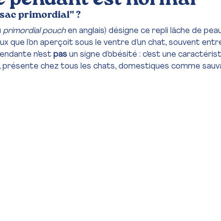
“sac primordial” ?
 
primordial pouch
 en anglais) désigne ce repli lâche de peau
ux que l’on aperçoit sous le ventre d’un chat, souvent entr
endante n’est 
pas
 un signe d’obésité : c’est une caractéris
, présente chez tous les chats, domestiques comme sauv