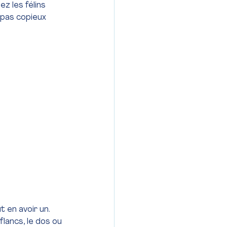
hez les félins 
epas copieux 
 en avoir un. 
lancs, le dos ou 