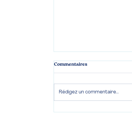
Commentaires
Rédigez un commentaire...
LES OREILLES DU CHAT,
DE VRAIES PETITES
MERVEILLES !