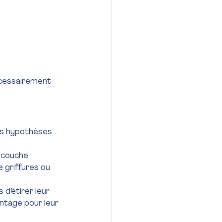
nécessairement 
rs hypothèses 
e couche 
e griffures ou 
d’étirer leur 
antage pour leur 