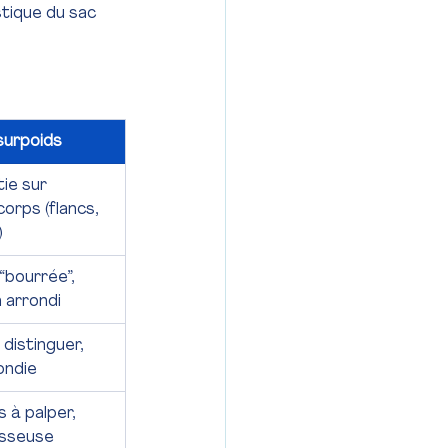
stique du sac 
surpoids
ie sur 
orps (flancs, 
)
“bourrée”, 
 arrondi
à distinguer, 
ondie
s à palper, 
isseuse